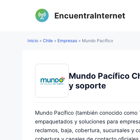
Saltar
al
EncuentraInternet
contenido
Inicio
»
Chile
»
Empresas
»
Mundo Pacífico
Mundo Pacífico Ch
y soporte
Mundo Pacífico (también conocido como Tu 
empaquetados y soluciones para empresas e
reclamos, baja, cobertura, sucursales y 
cobertura y canales de contacto oficiales