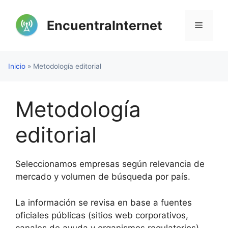
Saltar
al
EncuentraInternet
Menú
contenido
Inicio
»
Metodología editorial
Metodología
editorial
Seleccionamos empresas según relevancia de
mercado y volumen de búsqueda por país.
La información se revisa en base a fuentes
oficiales públicas (sitios web corporativos,
canales de ayuda y organismos regulatorios).