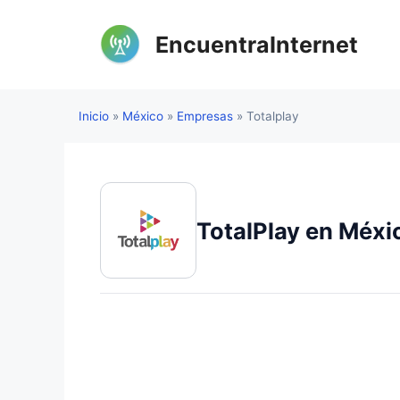
Saltar
al
EncuentraInternet
contenido
Inicio
»
México
»
Empresas
»
Totalplay
TotalPlay en Méxic