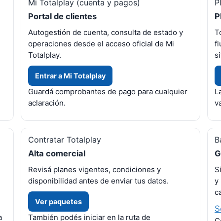
Mi Totalplay (cuenta y pagos)
P
Portal de clientes
P
Autogestión de cuenta, consulta de estado y
T
operaciones desde el acceso oficial de Mi
f
Totalplay.
si
Entrar a Mi Totalplay
Guardá comprobantes de pago para cualquier
L
aclaración.
v
Contratar Totalplay
B
Alta comercial
G
Revisá planes vigentes, condiciones y
S
disponibilidad antes de enviar tus datos.
y
c
Ver paquetes
S
a
También podés iniciar en la ruta de
C