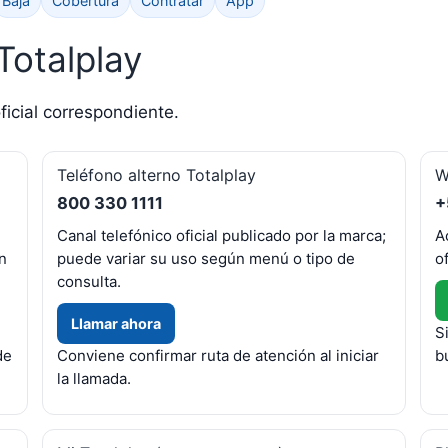
Baja
Cobertura
Contratar
App
Totalplay
ficial correspondiente.
Teléfono alterno Totalplay
W
800 330 1111
+
Canal telefónico oficial publicado por la marca;
A
ón
puede variar su uso según menú o tipo de
o
consulta.
Llamar ahora
S
de
Conviene confirmar ruta de atención al iniciar
b
la llamada.