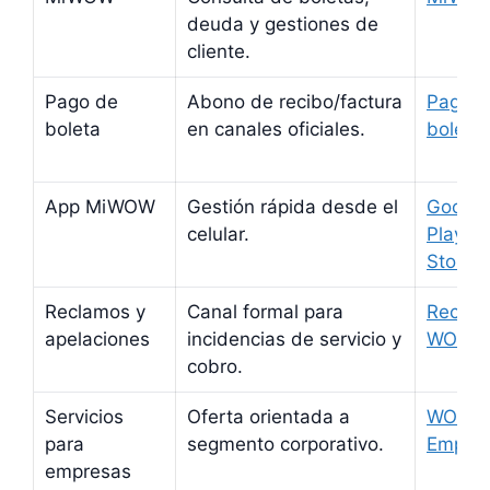
deuda y gestiones de
cliente.
Pago de
Abono de recibo/factura
Pagar
boleta
en canales oficiales.
boleta
App MiWOW
Gestión rápida desde el
Google
celular.
Play
/
Store
Reclamos y
Canal formal para
Recla
apelaciones
incidencias de servicio y
WOW
cobro.
Servicios
Oferta orientada a
WOW
para
segmento corporativo.
Empre
empresas