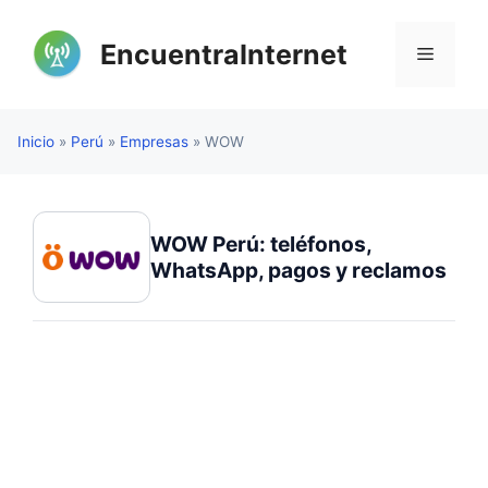
Saltar
al
EncuentraInternet
Menú
contenido
Inicio
»
Perú
»
Empresas
»
WOW
WOW Perú: teléfonos,
WhatsApp, pagos y reclamos