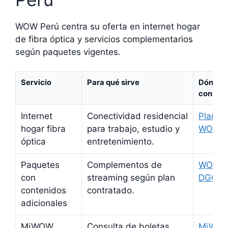
WOW Perú centra su oferta en internet hogar
de fibra óptica y servicios complementarios
según paquetes vigentes.
Servicio
Para qué sirve
Dónde
consult
Internet
Conectividad residencial
Planes
hogar fibra
para trabajo, estudio y
WOW
óptica
entretenimiento.
Paquetes
Complementos de
WOW 
con
streaming según plan
DGO
contenidos
contratado.
adicionales
MiWOW
Consulta de boletas,
MiWO