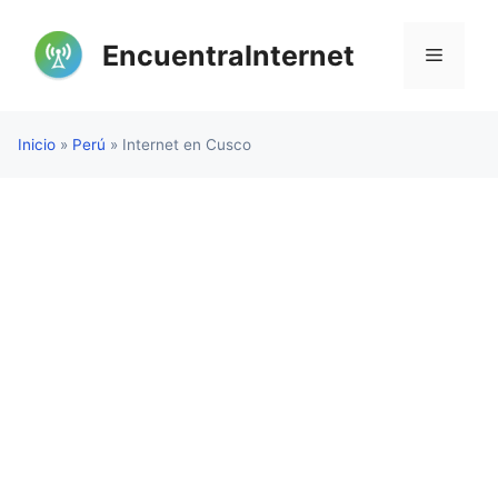
Saltar
al
EncuentraInternet
Menú
contenido
Inicio
»
Perú
»
Internet en Cusco