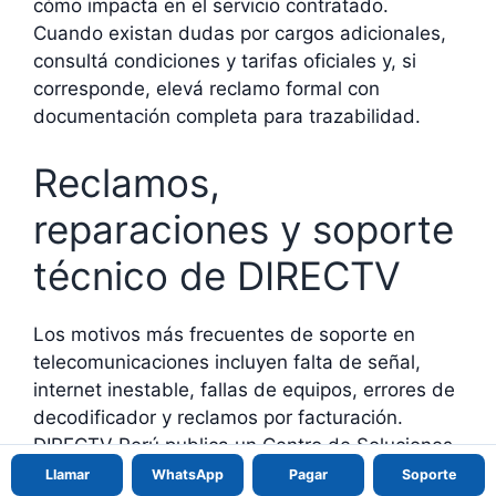
cómo impacta en el servicio contratado.
Cuando existan dudas por cargos adicionales,
consultá condiciones y tarifas oficiales y, si
corresponde, elevá reclamo formal con
documentación completa para trazabilidad.
Reclamos,
reparaciones y soporte
técnico de DIRECTV
Los motivos más frecuentes de soporte en
telecomunicaciones incluyen falta de señal,
internet inestable, fallas de equipos, errores de
decodificador y reclamos por facturación.
DIRECTV Perú publica un Centro de Soluciones
con categorías de asistencia técnica, además
Llamar
WhatsApp
Pagar
Soporte