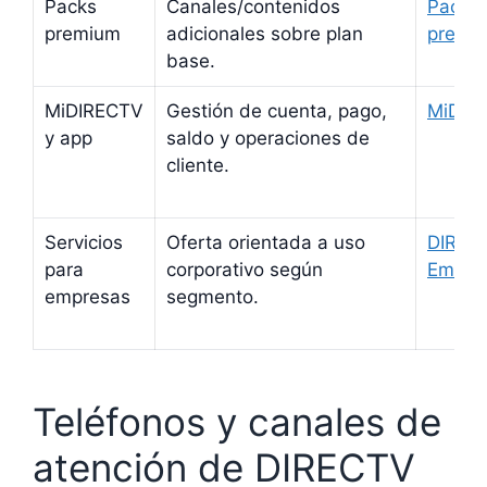
Packs
Canales/contenidos
Packs
premium
adicionales sobre plan
premi
base.
MiDIRECTV
Gestión de cuenta, pago,
MiDIR
y app
saldo y operaciones de
cliente.
Servicios
Oferta orientada a uso
DIREC
para
corporativo según
Empre
empresas
segmento.
Teléfonos y canales de
atención de DIRECTV