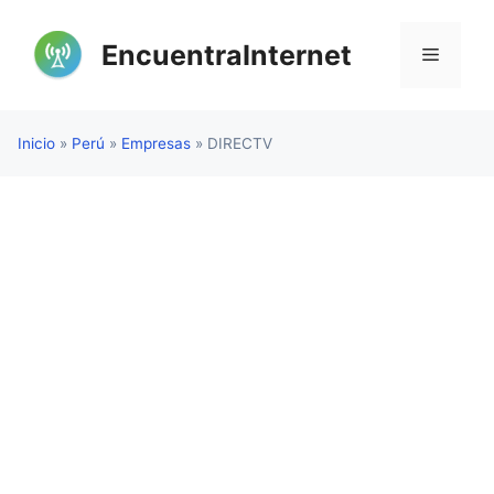
Saltar
al
EncuentraInternet
Menú
contenido
Inicio
»
Perú
»
Empresas
»
DIRECTV