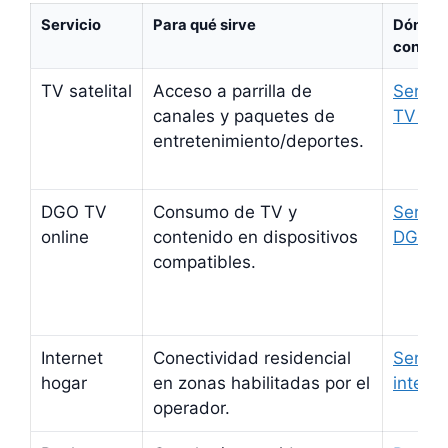
Servicio
Para qué sirve
Dónde
consult
TV satelital
Acceso a parrilla de
Servic
canales y paquetes de
TV sate
entretenimiento/deportes.
DGO TV
Consumo de TV y
Servic
online
contenido en dispositivos
DGO
compatibles.
Internet
Conectividad residencial
Servic
hogar
en zonas habilitadas por el
interne
operador.