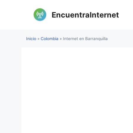
Saltar
al
EncuentraInternet
contenido
Inicio
»
Colombia
»
Internet en Barranquilla