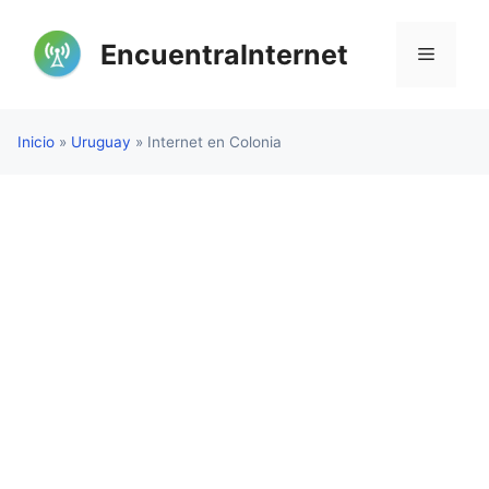
Saltar
al
EncuentraInternet
Menú
contenido
Inicio
»
Uruguay
»
Internet en Colonia