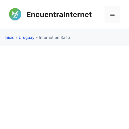
Saltar
al
EncuentraInternet
Menú
contenido
Inicio
»
Uruguay
»
Internet en Salto